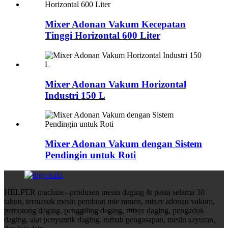
Mixer Adonan Vakum Kecepatan
Tinggi Horizontal 600 Liter
Mixer Adonan Vakum Horizontal
Industri 150 L
Mixer Adonan Vakum dengan Sistem
Pendingin untuk Roti
HELPER machine--produsen mesin daging & pasta selama 30
tahun, termasuk mesin pembuat mie ramen, mixer adonan vakum,
pemotong daging, penggiling daging, mixer daging, pengaduk
daging, alat penyuntik daging, rumah pengasapan, mesin sayuran,