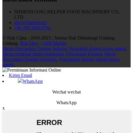
SHIJIZHUANG HELPER FOOD MACHINERY CO.,
LTD
alice@ihelper.net
+86 189 3290 0761
© Hak Cipta - 2010-2023 : Semua Hak Dilindungi Undang-
Undang.
Peta Situs
-
AMP Mobile
Mesin Pencampur Daging Industri
,
Pengaduk daging poros ganda
,
Mesin pembuat ramen komersial
,
Pencampur Daging
,
Mesin
Pencampur Daging Otomatis
,
Pencampur daging vakum poros
ganda
,
Kirim Email
WhatsApp
Wechat wechat
WhatsApp
x