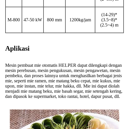
(14-29)*
M-800
47-50 kW
800 mm
1200kg/jam
(3.5~8)*
(2.5~4) m
Aplikasi
Mesin pembuat mie otomatis HELPER dapat dilengkapi dengan
mesin perebusan, mesin pengukusan, mesin pengawetan, mesin
pembeku, dan proses lainnya untuk menghasilkan berbagai jenis
mie, seperti mie ramen, mie matang beku cepat, mie kukus, mie
upon, mie instan, mie telur, mie hakka, dll. Mie ini dapat diolah
menjadi mie matang beku, mie basah segar, mie setengah kering,
dan dipasok ke supermarket, toko rantai, hotel, dapur pusat, dll.