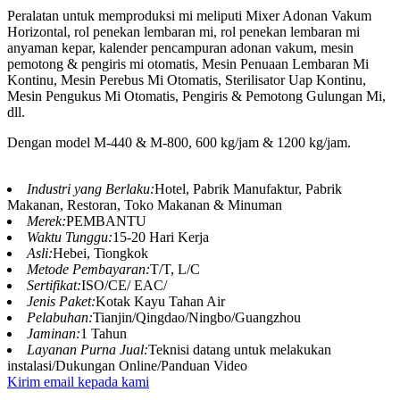
Peralatan untuk memproduksi mi meliputi Mixer Adonan Vakum
Horizontal, rol penekan lembaran mi, rol penekan lembaran mi
anyaman kepar, kalender pencampuran adonan vakum, mesin
pemotong & pengiris mi otomatis, Mesin Penuaan Lembaran Mi
Kontinu, Mesin Perebus Mi Otomatis, Sterilisator Uap Kontinu,
Mesin Pengukus Mi Otomatis, Pengiris & Pemotong Gulungan Mi,
dll.
Dengan model M-440 & M-800, 600 kg/jam & 1200 kg/jam.
Industri yang Berlaku:
Hotel, Pabrik Manufaktur, Pabrik
Makanan, Restoran, Toko Makanan & Minuman
Merek:
PEMBANTU
Waktu Tunggu:
15-20 Hari Kerja
Asli:
Hebei, Tiongkok
Metode Pembayaran:
T/T, L/C
Sertifikat:
ISO/CE/ EAC/
Jenis Paket:
Kotak Kayu Tahan Air
Pelabuhan:
Tianjin/Qingdao/Ningbo/Guangzhou
Jaminan:
1 Tahun
Layanan Purna Jual:
Teknisi datang untuk melakukan
instalasi/Dukungan Online/Panduan Video
Kirim email kepada kami