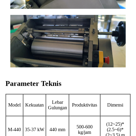
Parameter Teknis
Lebar
Model
Kekuatan
Produktivitas
Dimensi
Gulungan
(12~25)*
500-600
M-440
35-37 kW
440 mm
(2.5~6)*
kg/jam
(2~3.5) m