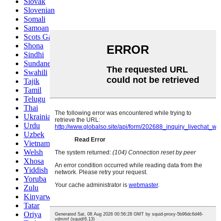
Slovak
Slovenian
Somali
Samoan
Scots Gaelic
Shona
Sindhi
Sundanese
Swahili
Tajik
Tamil
Telugu
Thai
Ukrainian
Urdu
Uzbek
Vietnamese
Welsh
Xhosa
Yiddish
Yoruba
Zulu
Kinyarwanda
Tatar
Oriya