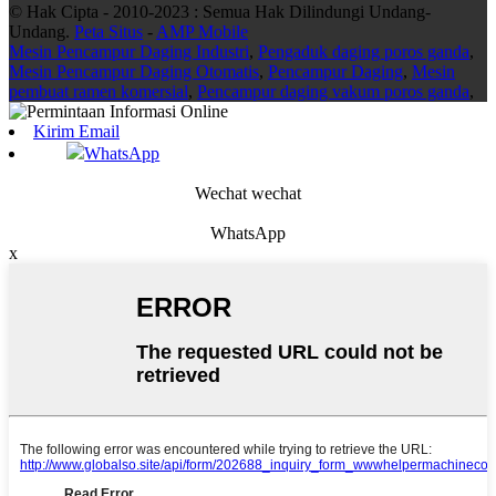
© Hak Cipta - 2010-2023 : Semua Hak Dilindungi Undang-
Undang.
Peta Situs
-
AMP Mobile
Mesin Pencampur Daging Industri
,
Pengaduk daging poros ganda
,
Mesin Pencampur Daging Otomatis
,
Pencampur Daging
,
Mesin
pembuat ramen komersial
,
Pencampur daging vakum poros ganda
,
Kirim Email
WhatsApp
Wechat wechat
WhatsApp
x