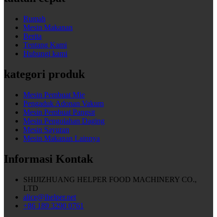
Rumah
Mesin Makanan
Berita
Tentang Kami
Hubungi kami
kategori produk
Mesin Pembuat Mie
Pengaduk Adonan Vakum
Mesin Pembuat Pangsit
Mesin Pengolahan Daging
Mesin Sayuran
Mesin Makanan Lainnya
Informasi Kontak
SHIJIZHUANG HELPER FOOD MACHINERY CO.,
LTD
alice@ihelper.net
+86 189 3290 0761