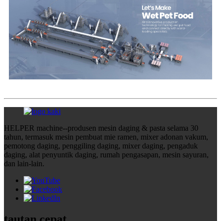
HELPER machine--produsen mesin daging & pasta selama 30
tahun, termasuk mesin pembuat mie ramen, mixer adonan vakum,
pemotong daging, penggiling daging, mixer daging, pengaduk
daging, alat penyuntik daging, rumah pengasapan, mesin sayuran,
dan lain-lain.
tautan cepat