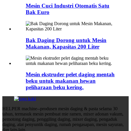
Mesin Cuci Industri Otomatis Satu
Bak Euro
Bak Daging Dorong untuk Mesin
Makanan, Kapasitas 200 Liter
Mesin ekstruder pelet daging mentah
beku untuk makanan hewan
peliharaan beku kering.
HELPER machine--produsen mesin daging & pasta selama 30
tahun, termasuk mesin pembuat mie ramen, mixer adonan vakum,
pemotong daging, penggiling daging, mixer daging, pengaduk
daging, alat penyuntik daging, rumah pengasapan, mesin sayuran,
dan lain-lain.