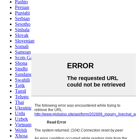
Pashto
Persian
Punjabi
Serbian
Sesotho
Sinhala
Slovak
Slovenian
Somali
Samoan
Scots Gaelic
Shona
Sindhi
Sundanese
Swahili
Tajik
Tamil
Telugu
Thai
Ukrainian
Urdu
Uzbek
Vietnamese
Welsh
Xhosa