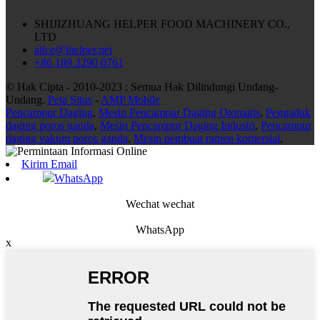
SHIJIZHUANG HELPER FOOD MACHINERY CO.,
LTD
alice@ihelper.net
+86 189 3290 0761
© Hak Cipta - 2010-2023 : Semua Hak Dilindungi Undang-
Undang.
Peta Situs
-
AMP Mobile
Pencampur Daging
,
Mesin Pencampur Daging Otomatis
,
Pengaduk
daging poros ganda
,
Mesin Pencampur Daging Industri
,
Pencampur
daging vakum poros ganda
,
Mesin pembuat ramen komersial
,
Kirim Email
WhatsApp
Wechat wechat
WhatsApp
x