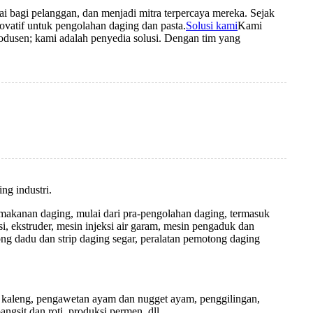
 bagi pelanggan, dan menjadi mitra terpercaya mereka. Sejak
vatif untuk pengolahan daging dan pasta.
Solusi kami
Kami
rodusen; kami adalah penyedia solusi. Dengan tim yang
g industri.
akanan daging, mulai dari pra-pengolahan daging, termasuk
, ekstruder, mesin injeksi air garam, mesin pengaduk dan
ng dadu dan strip daging segar, peralatan pemotong daging
an kaleng, pengawetan ayam dan nugget ayam, penggilingan,
sit dan roti, produksi permen, dll.