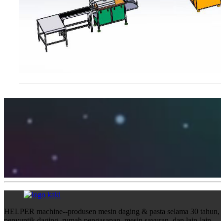
HELPER machine--produsen mesin daging & pasta selama 30 tahun, t
penyuntik daging, rumah pengasapan, mesin sayuran, dan lain-lain.