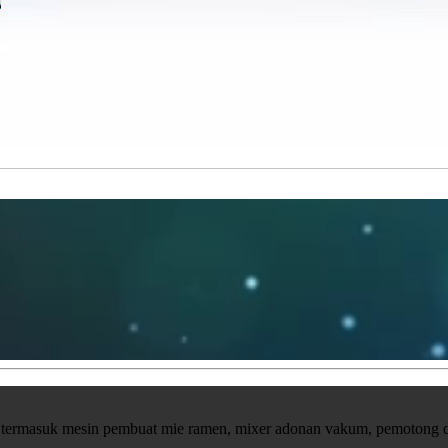
ermasuk mesin pembuat mie ramen, mixer adonan vakum, pemotong dag