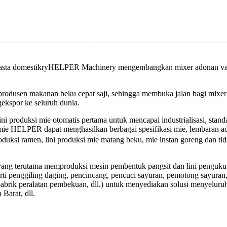
ry
asta domestik
HELPER Machinery mengembangkan mixer adonan vakum
a produsen makanan beku cepat saji, sehingga membuka jalan bagi mi
gekspor ke seluruh dunia.
roduksi mie otomatis pertama untuk mencapai industrialisasi, standard
mie HELPER dapat menghasilkan berbagai spesifikasi mie, lembaran ado
roduksi ramen, lini produksi mie matang beku, mie instan goreng dan tid
 yang terutama memproduksi mesin pembentuk pangsit dan lini penguku
rti penggiling daging, pencincang, pencuci sayuran, pemotong sayuran,
(pabrik peralatan pembekuan, dll.) untuk menyediakan solusi menyeluruh
 Barat, dll.