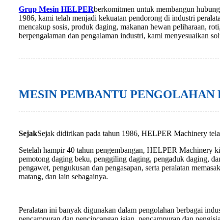
Grup Mesin HELPER
berkomitmen untuk membangun hubungan k
1986, kami telah menjadi kekuatan pendorong di industri peral
mencakup sosis, produk daging, makanan hewan peliharaan, roti,
berpengalaman dan pengalaman industri, kami menyesuaikan so
MESIN PEMBANTU PENGOLAHAN 
Sejak
Sejak didirikan pada tahun 1986, HELPER Machinery tela
Setelah hampir 40 tahun pengembangan, HELPER Machinery kini 
pemotong daging beku, penggiling daging, pengaduk daging, dan 
pengawet, pengukusan dan pengasapan, serta peralatan memasak l
matang, dan lain sebagainya.
Peralatan ini banyak digunakan dalam pengolahan berbagai indus
pencampuran dan pencincangan isian, pencampuran dan pengisian