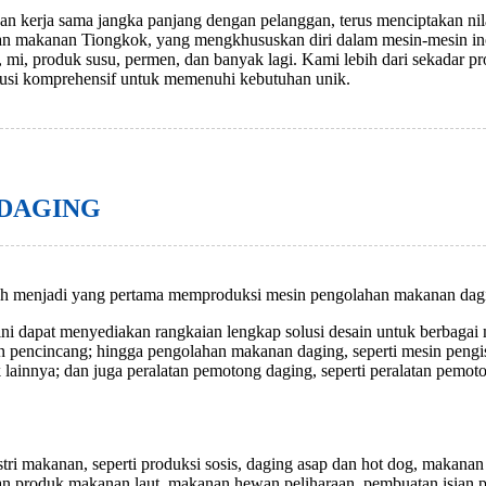
erja sama jangka panjang dengan pelanggan, terus menciptakan nilai
atan makanan Tiongkok, yang mengkhususkan diri dalam mesin-mesin ino
 mi, produk susu, permen, dan banyak lagi. Kami lebih dari sekadar p
lusi komprehensif untuk memenuhi kebutuhan unik.
DAGING
h menjadi yang pertama memproduksi mesin pengolahan makanan dagin
dapat menyediakan rangkaian lengkap solusi desain untuk berbagai m
pencincang; hingga pengolahan makanan daging, seperti mesin pengisi
ainnya; dan juga peralatan pemotong daging, seperti peralatan pemoto
tri makanan, seperti produksi sosis, daging asap dan hot dog, makan
 produk makanan laut, makanan hewan peliharaan, pembuatan isian pang