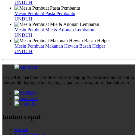
UNDUH
Mesin Pembuat Pasta Pembantu
UNDUH
Mesin Pembuat Mie & Adonan Lembaran
UNDUH
Mesin Pembuat Makanan Hewan Basah Helper
UNDUH
HELPER machine--produsen mesin daging & pasta selama 30 tahun, t
penyuntik daging, rumah pengasapan, mesin sayuran, dan lain-lain.
tautan cepat
Rumah
Mesin Makanan