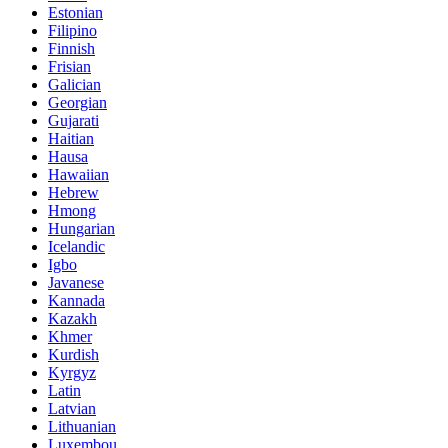
Estonian
Filipino
Finnish
Frisian
Galician
Georgian
Gujarati
Haitian
Hausa
Hawaiian
Hebrew
Hmong
Hungarian
Icelandic
Igbo
Javanese
Kannada
Kazakh
Khmer
Kurdish
Kyrgyz
Latin
Latvian
Lithuanian
Luxembou..