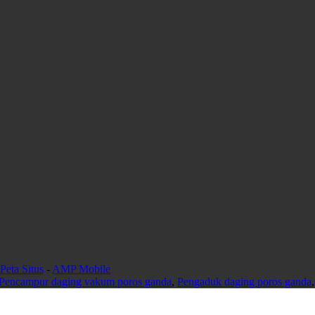
Peta Situs
-
AMP Mobile
Pencampur daging vakum poros ganda
,
Pengaduk daging poros ganda