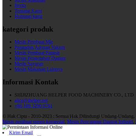
Berita
Tentang Kami
Hubungi kami
kategori produk
Mesin Pembuat Mie
Pengaduk Adonan Vakum
Mesin Pembuat Pangsit
Mesin Pengolahan Daging
Mesin Sayuran
Mesin Makanan Lainnya
Informasi Kontak
SHIJIZHUANG HELPER FOOD MACHINERY CO., LTD
alice@ihelper.net
+86 189 3290 0761
© Hak Cipta - 2010-2023 : Semua Hak Dilindungi Undang-Undang.
Mesin pembuat ramen komersial
,
Mesin Pencampur Daging Industri
,
Kirim Email