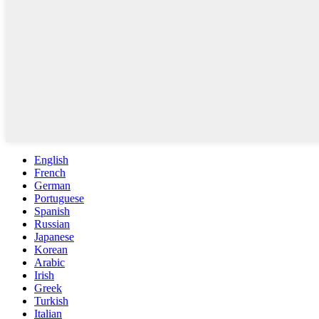
English
French
German
Portuguese
Spanish
Russian
Japanese
Korean
Arabic
Irish
Greek
Turkish
Italian